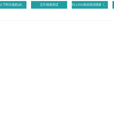
老化板上下料分选机(BIB装载机)
芯片烧录测试
IN-LINE自动测试线体（塔式三通道）