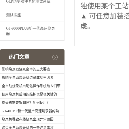
GLP功率器件老化测试系统
独使用某个工站
▲
可任意加装搭
测试插座
虑。
GT-9000PLUS新一代高速烧录
器
热门文章
影响烧录器烧录良率的三大要素
影响全自动烧录机烧录成功率因素
全自动烧录机自动化操作系统给人们带来方便
使用烧录机后期的维护也是很关键的
烧录机需要拆卸吗？如何使用？
GT-400MP新一代量产高速烧录器的功能特点
烧录机导致在线烧录出现异常原因
购买全自动烧录机的一些注意事项