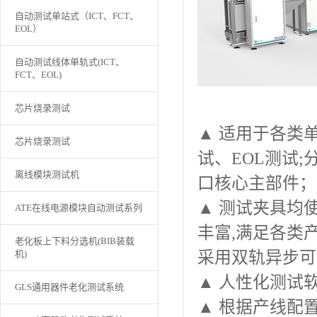
自动测试单站式（ICT、FCT、
EOL）
自动测试线体单轨式(ICT、
FCT、EOL)
芯片烧录测试
▲
适用于各类单
芯片烧录测试
试、EOL测试
离线模块测试机
口核心主部件；
▲
测试夹具均
ATE在线电源模块自动测试系列
丰富,满足各类
老化板上下料分选机(BIB装载
机)
采用双轨异步可
▲
人性化测试软
GLS通用器件老化测试系统
▲
根据产线配