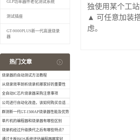
GLP功率器件老化测试系统
独使用某个工站
▲
可任意加装搭
测试插座
虑。
GT-9000PLUS新一代高速烧录
器
热门文章
烧录器的自动测试方法教程
从烧录效率剖析烧录机哪家好的重要性
全自动IC芯片烧录器采购注意事项
公司进行自动化改造，该如何购买合适的工业机器人？
群测新一代GT-1500AP烧录器性能及优势
单片机的编程器和烧录器有哪些区别
烧录机经过升级换代之后有哪些特点？
通过主板BIOS系统评估编程器哪家好