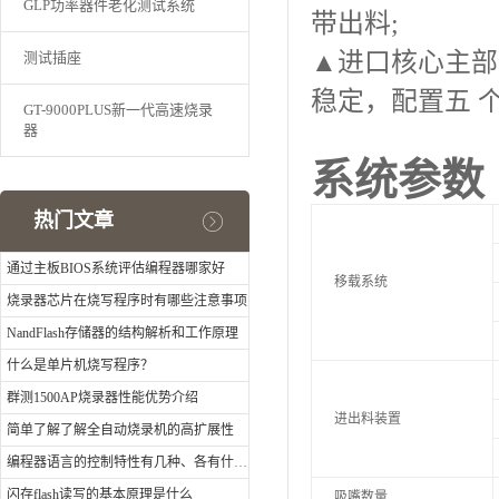
GLP功率器件老化测试系统
带出料;
▲进口核心主部
测试插座
稳定，配置五 
GT-9000PLUS新一代高速烧录
器
系统参数
热门文章
通过主板BIOS系统评估编程器哪家好
移载系统
烧录器芯片在烧写程序时有哪些注意事项
NandFlash存储器的结构解析和工作原理
什么是单片机烧写程序？
群测1500AP烧录器性能优势介绍
进出料装置
简单了解了解全自动烧录机的高扩展性
编程器语言的控制特性有几种、各有什么特点
闪存flash读写的基本原理是什么
吸嘴数量